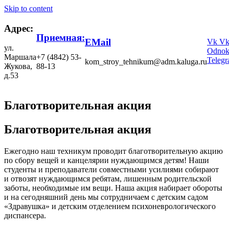
Skip to content
Адрес:
Приемная:
EMail
Vk
V
ул.
Odnokl
Маршала
+7 (4842) 53-
Teleg
kom_stroy_tehnikum@adm.kaluga.ru
Жукова,
88-13
д.53
Благотворительная акция
Благотворительная акция
Ежегодно наш техникум проводит благотворительную акцию
по сбору вещей и канцелярии нуждающимся детям! Наши
студенты и преподаватели совместными усилиями собирают
и отвозят нуждающимся ребятам, лишенным родительской
заботы, необходимые им вещи. Наша акция набирает обороты
и на сегодняшний день мы сотрудничаем с детским садом
«Здравушка» и детским отделением психоневрологического
диспансера.