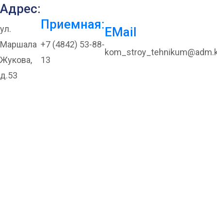
Адрес:
Приемная:
ул.
EMail
Маршала
+7 (4842) 53-88-
kom_stroy_tehnikum@adm.k
Жукова,
13
д.53
Профориентация
в МБОУ «Средняя
общеобразовательная
школа №45 им.