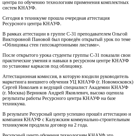
центра по обучению технологиям применения комплектных
систем КНАУФ.
️Сегодня в техникуме прошла очередная аттестация
Ресурсного центра КНАУФ.
️В рамках аттестации в группе С-31 преподавателем Ольгой
Викторовной Пановой был проведён открытый урок по теме
«Облицовка стен гипсокартонными листами».
️После открытого урока студенты группы С-31 показали свои
практические умения и навыки в ресурсном центре КНАУФ
по установке каркасов под облицовку.
️Аттестационная комиссия, в которую входили руководитель
маркетинга внешнего обучения УЦ КНАУФ (г. Новомосковск)
Сергей Николаев и ведущий специалист Академии КНАУФ
(г. Москва) Верников Андрей Яковлевич, высоко оценила
результаты работы Ресурсного центра КНАУФ на базе
техникума.
️В результате Ресурсный центр успешно прошёл аттестацию и
компания КНАУФ с Калужским коммунально-строительным
техникумом продлила договор на 2 года.
️Ресурсный центр обучения технологиям КНАУФ это