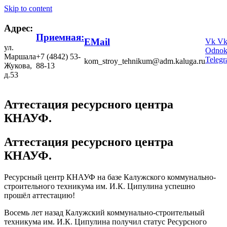
Skip to content
Адрес:
Приемная:
EMail
Vk
V
ул.
Odnokl
Маршала
+7 (4842) 53-
Teleg
kom_stroy_tehnikum@adm.kaluga.ru
Жукова,
88-13
д.53
Аттестация ресурсного центра
КНАУФ.
Аттестация ресурсного центра
КНАУФ.
Ресурсный центр КНАУФ на базе Калужского коммунально-
строительного техникума им. И.К. Ципулина успешно
прошёл аттестацию!
Восемь лет назад Калужский коммунально-строительный
техникума им. И.К. Ципулина получил статус Ресурсного