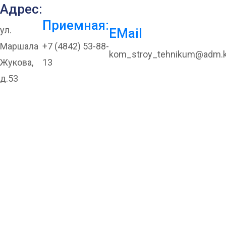
Адрес:
Приемная:
ул.
EMail
Маршала
+7 (4842) 53-88-
kom_stroy_tehnikum@adm.k
Жукова,
13
д.53
«ЭкоНива» на ярмарке
вакансий форума
«Молодой специалист
— строитель