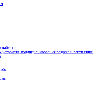
ся
оснабжения
х устройств, кондиционирования воздуха и вентиляции
й
работ
ома