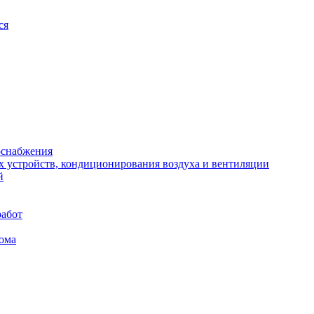
ся
оснабжения
х устройств, кондиционирования воздуха и вентиляции
й
работ
ома