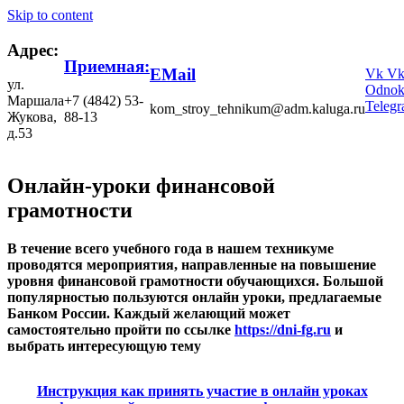
Skip to content
Адрес:
Приемная:
EMail
Vk
V
ул.
Odnokl
Маршала
+7 (4842) 53-
Teleg
kom_stroy_tehnikum@adm.kaluga.ru
Жукова,
88-13
д.53
Онлайн-уроки финансовой
грамотности
В течение всего учебного года в нашем техникуме
проводятся мероприятия, направленные на повышение
уровня финансовой грамотности обучающихся. Большой
популярностью пользуются онлайн уроки, предлагаемые
Банком России. Каждый желающий может
самостоятельно пройти по ссылке
https://dni-fg.ru
и
выбрать интересующую тему
Инструкция как принять участие в онлайн уроках