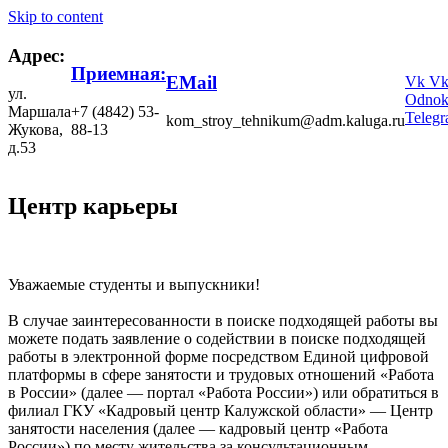
Skip to content
Адрес:
Приемная:
EMail
Vk
V
ул.
Odnokl
Маршала
+7 (4842) 53-
Teleg
kom_stroy_tehnikum@adm.kaluga.ru
Жукова,
88-13
д.53
Центр карьеры
Уважаемые студенты и выпускники!
В случае заинтересованности в поиске подходящей работы вы
можете подать заявление о содействии в поиске подходящей
работы в электронной форме посредством Единой цифровой
платформы в сфере занятости и трудовых отношений «Работа
в России» (далее — портал «Работа России») или обратиться в
филиал ГКУ «Кадровый центр Калужской области» — Центр
занятости населения (далее — кадровый центр «Работа
России») по месту жительства за консультационным