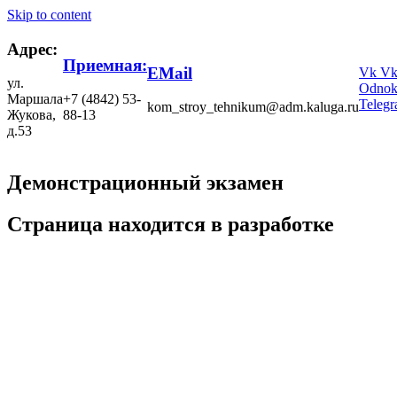
Skip to content
Адрес:
Приемная:
EMail
Vk
V
ул.
Odnokl
Маршала
+7 (4842) 53-
Teleg
kom_stroy_tehnikum@adm.kaluga.ru
Жукова,
88-13
д.53
Демонстрационный экзамен
Страница находится в разработке