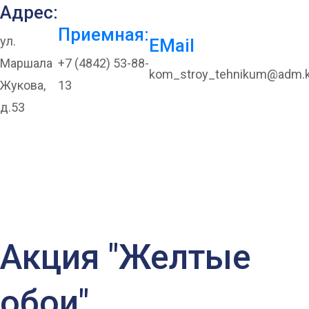
Адрес:
Приемная:
ул.
EMail
Маршала
+7 (4842) 53-88-
kom_stroy_tehnikum@adm.k
Жукова,
13
д.53
Акция «Подари
игрушку детям»
Акция "Желтые
обои"