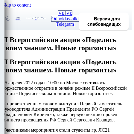
Skip to content
Vk
Vk
ул.
Odnoklassniki
Версия для
Маршала
+7 (4842)
kom_stroy_tehnikum@adm.kaluga.ru
АДРЕС:
Жукова,
53-88-13
ПРИЕМНАЯ:
EMAIL
д.53
слабовидящих
Telegram
II Всероссийская акция «Поделись
своим знанием. Новые горизонты»
II Всероссийская акция «Поделись
своим знанием. Новые горизонты»
25 апреля 2022 года в 10:00 по Москве состоялось
торжественное открытие в онлайн режиме II Всероссийской
акции «Поделись своим знанием. Новые горизонты».
С приветственным словом выступил Первый заместитель
руководителя Администрации Президента РФ Сергей
Владиленович Кириенко, также первую лекцию провел
министр просвещения РФ Сергей Сергеевич Кравцов.
Участниками мероприятия стали студенты гр. ЛС21