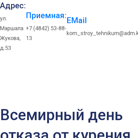
Адрес:
Приемная:
ул.
EMail
Маршала
+7 (4842) 53-88-
kom_stroy_tehnikum@adm.k
Жукова,
13
д.53
Всемирный день
отказа от курения
Всемирный день
отказа от курения