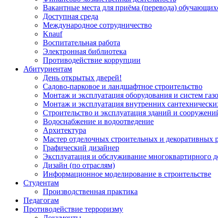
Вакантные места для приёма (перевода) обучающих
Доступная среда
Международное сотрудничество
Knauf
Воспитательная работа
Электронная библиотека
Противодействие коррупции
Абитуриентам
День открытых дверей!
Садово-парковое и ландшафтное строительство
Монтаж и эксплуатация оборудования и систем газ
Монтаж и эксплуатация внутренних сантехнически
Строительство и эксплуатация зданий и сооружени
Водоснабжение и водоотведение
Архитектура
Мастер отделочных строительных и декоративных 
Графический дизайнер
Эксплуатация и обслуживание многоквартирного д
Дизайн (по отраслям)
Информационное моделирование в строительстве
Студентам
Производственная практика
Педагогам
Противодействие терроризму
Документы