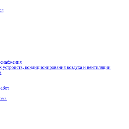
ся
оснабжения
х устройств, кондиционирования воздуха и вентиляции
й
работ
ома