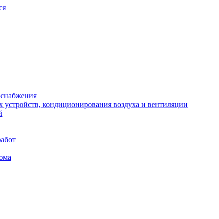
ся
оснабжения
х устройств, кондиционирования воздуха и вентиляции
й
работ
ома