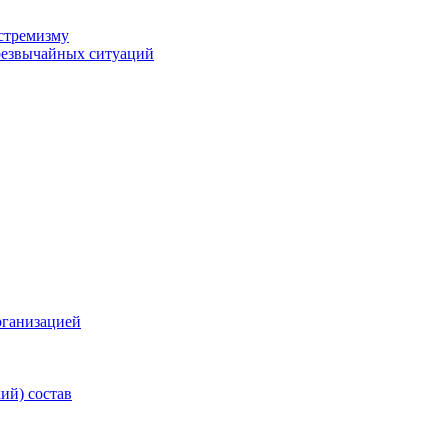
стремизму
резвычайных ситуаций
рганизацией
ий) состав