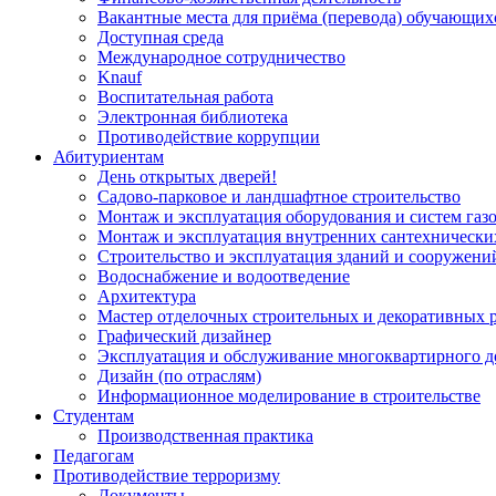
Вакантные места для приёма (перевода) обучающих
Доступная среда
Международное сотрудничество
Knauf
Воспитательная работа
Электронная библиотека
Противодействие коррупции
Абитуриентам
День открытых дверей!
Садово-парковое и ландшафтное строительство
Монтаж и эксплуатация оборудования и систем газ
Монтаж и эксплуатация внутренних сантехнически
Строительство и эксплуатация зданий и сооружени
Водоснабжение и водоотведение
Архитектура
Мастер отделочных строительных и декоративных 
Графический дизайнер
Эксплуатация и обслуживание многоквартирного д
Дизайн (по отраслям)
Информационное моделирование в строительстве
Студентам
Производственная практика
Педагогам
Противодействие терроризму
Документы