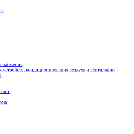
ся
оснабжения
х устройств, кондиционирования воздуха и вентиляции
й
работ
ома