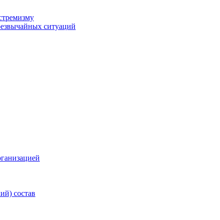
стремизму
резвычайных ситуаций
рганизацией
ий) состав