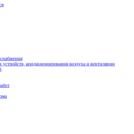
ся
оснабжения
х устройств, кондиционирования воздуха и вентиляции
й
работ
ома