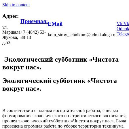
Skip to content
Адрес:
Приемная:
EMail
Vk
V
ул.
Odnokl
Маршала
+7 (4842) 53-
Teleg
kom_stroy_tehnikum@adm.kaluga.ru
Жукова,
88-13
д.53
Экологический субботник «Чистота
вокруг нас».
Экологический субботник «Чистота
вокруг нас».
В соответствии с планом воспитательной работы, с целью
формирования экологического и патриотического воспитания,
прошел экологический субботник «Чистота вокруг нас». Была
проведена огромная работа по уборке территории техникума.