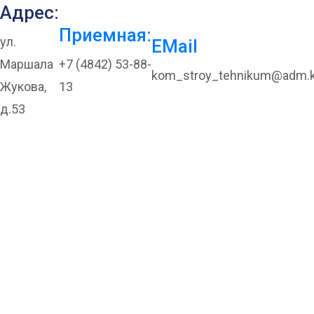
Адрес:
Приемная:
ул.
EMail
Маршала
+7 (4842) 53-88-
kom_stroy_tehnikum@adm.k
Жукова,
13
д.53
Онлайн-вебинар
Сделано в России:
Локальная продукция
Orac Decor.