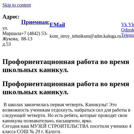
Skip to content
Адрес:
Приемная:
EMail
Vk
V
ул.
Odnokl
Маршала
+7 (4842) 53-
Teleg
kom_stroy_tehnikum@adm.kaluga.ru
Жукова,
88-13
д.53
Профориентационная работа во время
школьных каникул.
Профориентационная работа во время
школьных каникул.
В школах закончилась первая четверть. Каникулы! Это
возможность ученикам отдохнуть, набраться сил для работы в
следующей четверти. Но есть ребята, которые проводят свои
каникулы познавательно, насыщенно, ярко.
Сегодня наш МУЗЕЙ СТРОИТЕЛЬСТВА посетили ученики 4
класса СОШ № 29 г. Калуги.