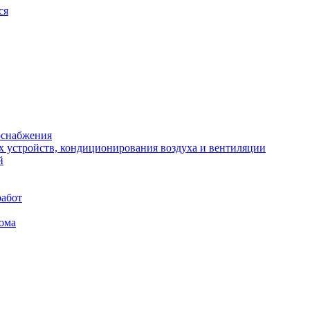
ся
оснабжения
х устройств, кондиционирования воздуха и вентиляции
й
работ
ома