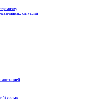
стремизму
резвычайных ситуаций
рганизацией
ий) состав