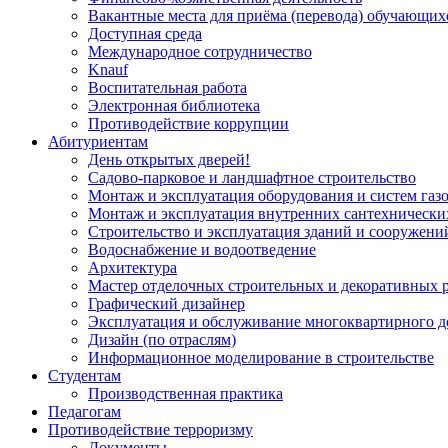
Вакантные места для приёма (перевода) обучающих
Доступная среда
Международное сотрудничество
Knauf
Воспитательная работа
Электронная библиотека
Противодействие коррупции
Абитуриентам
День открытых дверей!
Садово-парковое и ландшафтное строительство
Монтаж и эксплуатация оборудования и систем газ
Монтаж и эксплуатация внутренних сантехнически
Строительство и эксплуатация зданий и сооружени
Водоснабжение и водоотведение
Архитектура
Мастер отделочных строительных и декоративных 
Графический дизайнер
Эксплуатация и обслуживание многоквартирного д
Дизайн (по отраслям)
Информационное моделирование в строительстве
Студентам
Производственная практика
Педагогам
Противодействие терроризму
Документы