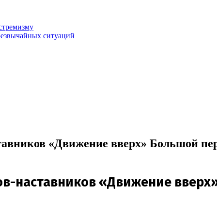
стремизму
резвычайных ситуаций
тавников «Движение вверх» Большой пе
ов-наставников «Движение вверх