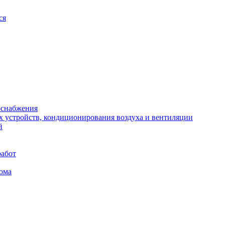
ся
оснабжения
х устройств, кондиционирования воздуха и вентиляции
й
работ
ома