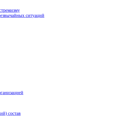
стремизму
резвычайных ситуаций
рганизацией
ий) состав