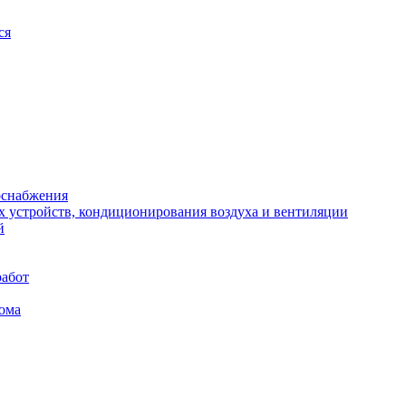
ся
оснабжения
х устройств, кондиционирования воздуха и вентиляции
й
работ
ома