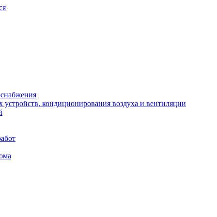
ся
оснабжения
х устройств, кондиционирования воздуха и вентиляции
й
работ
ома