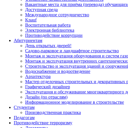
Вакантные места для приёма (перевода) обучающих
Доступная среда
Международное сотрудничество
Knauf
Воспитательная работа
Электронная библиотека
Противодействие коррупции
Абитуриентам
День открытых дверей!
Садово-парковое и ландшафтное строительство
Монтаж и эксплуатация оборудования и систем газ
Монтаж и эксплуатация внутренних сантехнически
Строительство и эксплуатация зданий и сооружени
Водоснабжение и водоотведение
Архитектура
Мастер отделочных строительных и декоративных 
Графический дизайнер
Эксплуатация и обслуживание многоквартирного д
Дизайн (по отраслям)
Информационное моделирование в строительстве
Студентам
Производственная практика
Педагогам
Противодействие терроризму
Документы