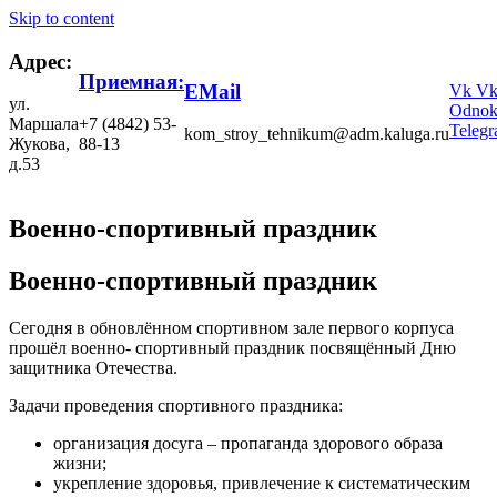
Skip to content
Адрес:
Приемная:
EMail
Vk
V
ул.
Odnokl
Маршала
+7 (4842) 53-
Teleg
kom_stroy_tehnikum@adm.kaluga.ru
Жукова,
88-13
д.53
Военно-спортивный праздник
Военно-спортивный праздник
Сегодня в обновлённом спортивном зале первого корпуса
прошёл военно- спортивный праздник посвящённый Дню
защитника Отечества.
Задачи проведения спортивного праздника:
организация досуга ‒ пропаганда здорового образа
жизни;
укрепление здоровья, привлечение к систематическим