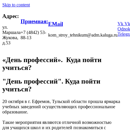
Skip to content
Адрес:
Приемная:
EMail
Vk
V
ул.
Odnokl
Маршала
+7 (4842) 53-
Teleg
kom_stroy_tehnikum@adm.kaluga.ru
Жукова,
88-13
д.53
«День профессий». Куда пойти
учиться?
"День профессий". Куда пойти
учиться?
20 октября в г. Ефремов, Тульской области прошла ярмарка
учебных заведений осуществляющих профессиональное
образование.
Такие мероприятия являются отличной возможностью
для учащихся школ и их родителей познакомиться с