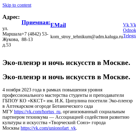
Skip to content
Адрес:
Приемная:
EMail
Vk
V
ул.
Odnokl
Маршала
+7 (4842) 53-
Teleg
kom_stroy_tehnikum@adm.kaluga.ru
Жукова,
88-13
д.53
Эко-пленэр и ночь искусств в Москве.
Эко-пленэр и ночь искусств в Москве.
4 ноября 2023 года в рамках повышения уровня
профессионального мастерства студенты и преподаватели
ГБПОУ КО «ККСТ» им. И.К. Ципулина посетили Эко-пленэр
в Аптекарском огороде Ботанического сада
МГУ
https://vk.com/hortus_ru
, организованный социальным
партнером техникума — Ассоциацией содействия развитию
культуры и искусства «Творческий Союз» города
Москвы
https://vk.com/unionofart_vk
.