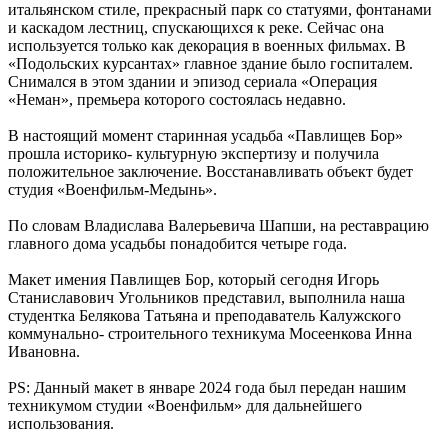
итальянском стиле, прекрасный парк со статуями, фонтанами
и каскадом лестниц, спускающихся к реке. Сейчас она
используется только как декорация в военных фильмах. В
«Подольских курсантах» главное здание было госпиталем.
Снимался в этом здании и эпизод сериала «Операция
«Неман», премьера которого состоялась недавно.
В настоящий момент старинная усадьба «Павлищев Бор»
прошла историко- культурную экспертизу и получила
положительное заключение. Восстанавливать объект будет
студия «Военфильм-Медынь».
По словам Владислава Валерьевича Шапши, на реставрацию
главного дома усадьбы понадобится четыре года.
Макет имения Павлищев Бор, который сегодня Игорь
Станиславович Угольников представил, выполнила наша
студентка Белякова Татьяна и преподаватель Калужского
коммунально- строительного техникума Мосеенкова Инна
Ивановна.
PS: Данный макет в январе 2024 года был передан нашим
техникумом студии «Военфильм» для дальнейшего
использования.