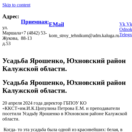
Skip to content
Адрес:
Приемная:
EMail
Vk
V
ул.
Odnokl
Маршала
+7 (4842) 53-
Teleg
kom_stroy_tehnikum@adm.kaluga.ru
Жукова,
88-13
д.53
Усадьба Ярошенко, Юхновский район
Калужской области.
Усадьба Ярошенко, Юхновский район
Калужской области.
20 апреля 2024 года директор ГБПОУ КО
«ККСТ»им.И.К.Ципулина Петрова Е.М. и преподаватели
посетили Усадьбу Ярошенко в Юхновском районе Калужской
области.
Когда- то эта усадьба была одной из красивейших: белая, в