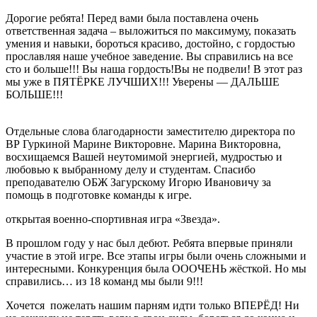
Дорогие ребята! Перед вами была поставлена очень
ответственная задача – выложиться по максимуму, показать
умения и навыки, бороться красиво, достойно, с гордостью
прославляя наше учебное заведение. Вы справились на все
сто и больше!!! Вы наша гордость!Вы не подвели! В этот раз
мы уже в ПЯТЁРКЕ ЛУЧШИХ!!! Уверены — ДАЛЬШЕ
БОЛЬШЕ!!!
Отдельные слова благодарности заместителю директора по
ВР Гуркиной Марине Викторовне. Марина Викторовна,
восхищаемся Вашей неутомимой энергией, мудростью и
любовью к выбранному делу и студентам. Спасибо
преподавателю ОБЖ Загурскому Игорю Ивановичу за
помощь в подготовке команды к игре.
открытая военно-спортивная игра «Звезда».
В прошлом году у нас был дебют. Ребята впервые приняли
участие в этой игре. Все этапы игры были очень сложными и
интересными. Конкуренция была ОООЧЕНЬ жёсткой. Но мы
справились… из 18 команд мы были 9!!!
Хочется пожелать нашим парням идти только ВПЕРЁД! Ни