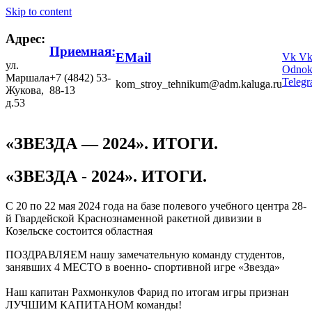
Skip to content
Адрес:
Приемная:
EMail
Vk
V
ул.
Odnokl
Маршала
+7 (4842) 53-
Teleg
kom_stroy_tehnikum@adm.kaluga.ru
Жукова,
88-13
д.53
«ЗВЕЗДА — 2024». ИТОГИ.
«ЗВЕЗДА - 2024». ИТОГИ.
С 20 по 22 мая 2024 года на базе полевого учебного центра 28-
й Гвардейской Краснознаменной ракетной дивизии в
Козельске состоится областная
ПОЗДРАВЛЯЕМ нашу замечательную команду студентов,
занявших 4 МЕСТО в военно- спортивной игре «Звезда»
Наш капитан Рахмонкулов Фарид по итогам игры признан
ЛУЧШИМ КАПИТАНОМ команды!