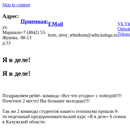
Skip to content
Адрес:
Приемная:
EMail
Vk
V
ул.
Odnokl
Маршала
+7 (4842) 53-
Teleg
kom_stroy_tehnikum@adm.kaluga.ru
Жукова,
88-13
д.53
Я в деле!
Я в деле!
Поздравляем ребят- команда «Все что угодно» с победой!!!!
Почетное 2 место! Вы большие молодцы!!!!
Так же 2 команды студентов нашего техникума прошли 9-
ти недельный предпринимательский курс «Я в деле» 6 сезона
в Калужской области.