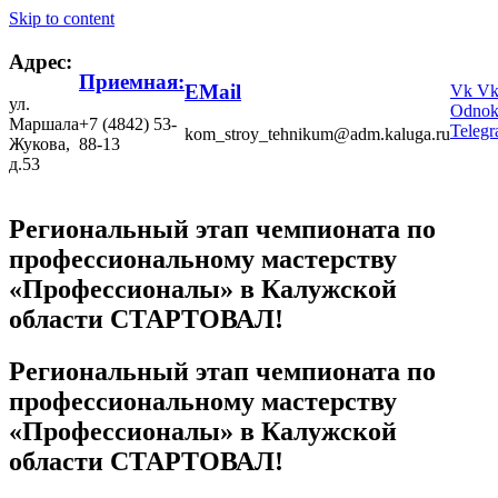
Skip to content
Адрес:
Приемная:
EMail
Vk
V
ул.
Odnokl
Маршала
+7 (4842) 53-
Teleg
kom_stroy_tehnikum@adm.kaluga.ru
Жукова,
88-13
д.53
Региональный этап чемпионата по
профессиональному мастерству
«Профессионалы» в Калужской
области СТАРТОВАЛ!
Региональный этап чемпионата по
профессиональному мастерству
«Профессионалы» в Калужской
области СТАРТОВАЛ!