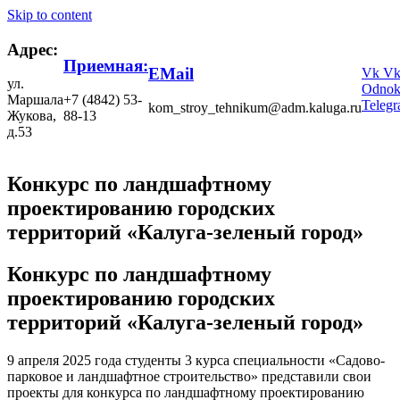
Skip to content
Адрес:
Приемная:
EMail
Vk
V
ул.
Odnokl
Маршала
+7 (4842) 53-
Teleg
kom_stroy_tehnikum@adm.kaluga.ru
Жукова,
88-13
д.53
Конкурс по ландшафтному
проектированию городских
территорий «Калуга-зеленый город»
Конкурс по ландшафтному
проектированию городских
территорий «Калуга-зеленый город»
9 апреля 2025 года студенты 3 курса специальности «Садово-
парковое и ландшафтное строительство» представили свои
проекты для конкурса по ландшафтному проектированию