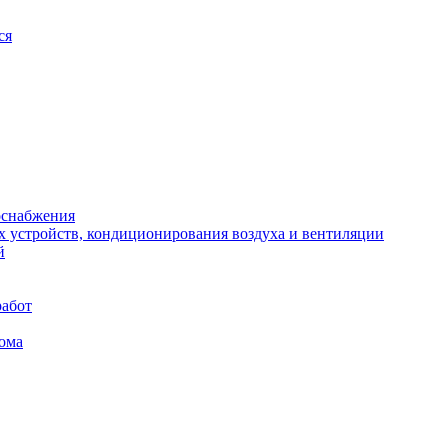
ся
оснабжения
х устройств, кондиционирования воздуха и вентиляции
й
работ
ома