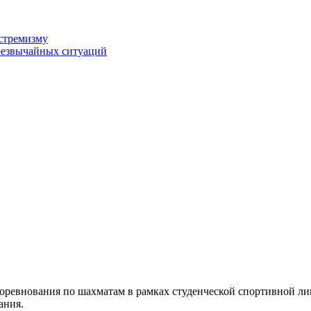
стремизму
резвычайных ситуаций
оревнования по шахматам в рамках студенческой спортивной ли
ания.