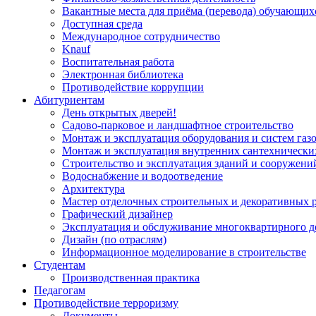
Вакантные места для приёма (перевода) обучающих
Доступная среда
Международное сотрудничество
Knauf
Воспитательная работа
Электронная библиотека
Противодействие коррупции
Абитуриентам
День открытых дверей!
Садово-парковое и ландшафтное строительство
Монтаж и эксплуатация оборудования и систем газ
Монтаж и эксплуатация внутренних сантехнически
Строительство и эксплуатация зданий и сооружени
Водоснабжение и водоотведение
Архитектура
Мастер отделочных строительных и декоративных 
Графический дизайнер
Эксплуатация и обслуживание многоквартирного д
Дизайн (по отраслям)
Информационное моделирование в строительстве
Студентам
Производственная практика
Педагогам
Противодействие терроризму
Документы