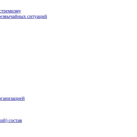
стремизму
резвычайных ситуаций
рганизацией
ий) состав