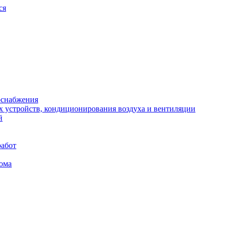
ся
оснабжения
х устройств, кондиционирования воздуха и вентиляции
й
работ
ома