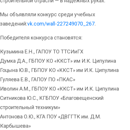
строительной отрасли — в надежных руках.
Мы объявляли конкурс среди учебных
заведений:
vk.com/wall-227249070_267
.
Победителя конкурса становятся:
Кузьмина Е.Н., ГАПОУ ТО ТТСИиГХ
Думка Д.А., ГБПОУ КО «ККСТ» им И.К. Ципулина
Гоцына Ю.В., ГБПОУ КО «ККСТ» им И.К. Ципулина
Гуляева Е.В., ГАПОУ ПО «ПКАС»
Иволин А.М., ГБПОУ КО «ККСТ» им И.К. Ципулина
Ситникова Ю.С., КГБПОУ «Благовещенский
строительный техникум»
Антонова О.Ю., КГА ПОУ «ДВГГТК им. Д.М.
Карбышева»