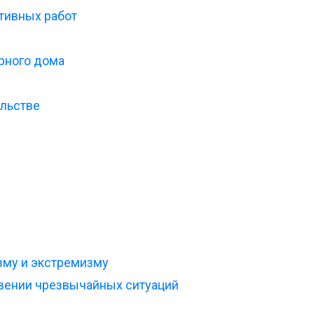
тивных работ
рного дома
льстве
зму и экстремизму
вении чрезвычайных ситуаций