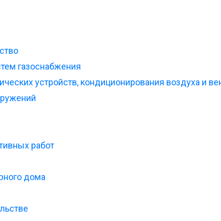
ство
стем газоснабжения
ических устройств, кондиционирования воздуха и ве
оружений
тивных работ
рного дома
льстве