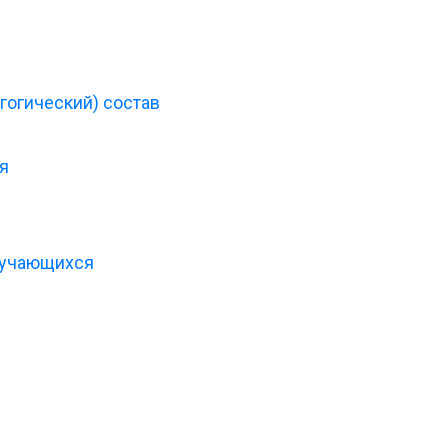
гогический) состав
я
бучающихся