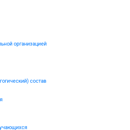
льной организацией
гогический) состав
я
бучающихся